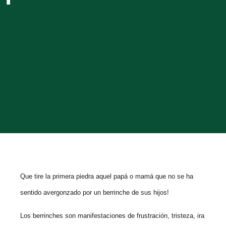
Que tire la primera piedra aquel papá o mamá que no se ha
sentido avergonzado por un berrinche de sus hijos!
Los berrinches son manifestaciones de frustración, tristeza, ira